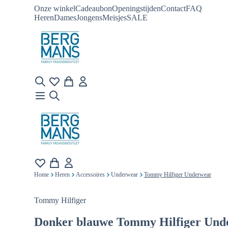
Onze winkel
Cadeaubon
Openingstijden
Contact
FAQ
Heren
Dames
Jongens
Meisjes
SALE
Home
Heren
Accessoires
Underwear
Tommy Hilfiger Underwear
Tommy Hilfiger
Donker blauwe
Tommy Hilfiger Und