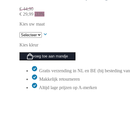
€
44,90
€
29,99
-33%
Kies uw maat
Kies kleur
voeg toe aan mandje
Gratis verzending in NL en BE (bij besteding van
Makkelijk retourneren
Altijd lage prijzen op A-merken