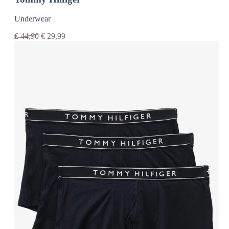
Underwear
€
44,90
€
29,99