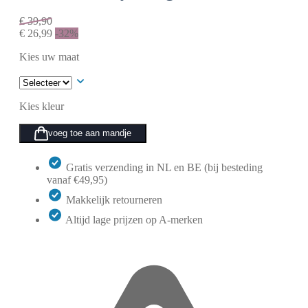
€
39,90
€
26,99
-32%
Kies uw maat
Kies kleur
voeg toe aan mandje
Gratis verzending in NL en BE (bij besteding
vanaf €49,95)
Makkelijk retourneren
Altijd lage prijzen op A-merken