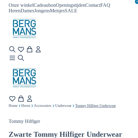
Onze winkel
Cadeaubon
Openingstijden
Contact
FAQ
Heren
Dames
Jongens
Meisjes
SALE
Home
Heren
Accessoires
Underwear
Tommy Hilfiger Underwear
Tommy Hilfiger
Zwarte
Tommy Hilfiger Underwear