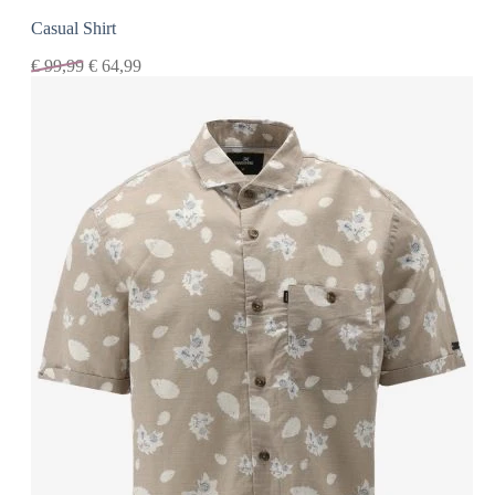
Casual Shirt
€
99,99
€
64,99