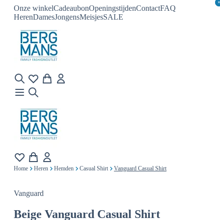
Onze winkel
Cadeaubon
Openingstijden
Contact
FAQ
Heren
Dames
Jongens
Meisjes
SALE
Home
Heren
Hemden
Casual Shirt
Vanguard Casual Shirt
Vanguard
Beige
Vanguard Casual Shirt