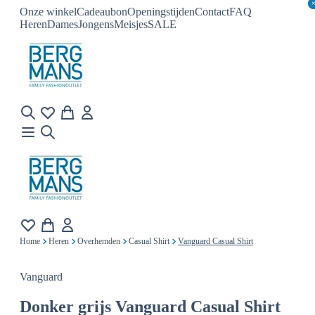
Onze winkel
Cadeaubon
Openingstijden
Contact
FAQ
Heren
Dames
Jongens
Meisjes
SALE
Home
Heren
Overhemden
Casual Shirt
Vanguard Casual Shirt
Vanguard
Donker grijs
Vanguard Casual Shirt