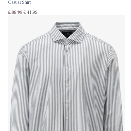
Casual Shirt
€
89,99
€
41,99