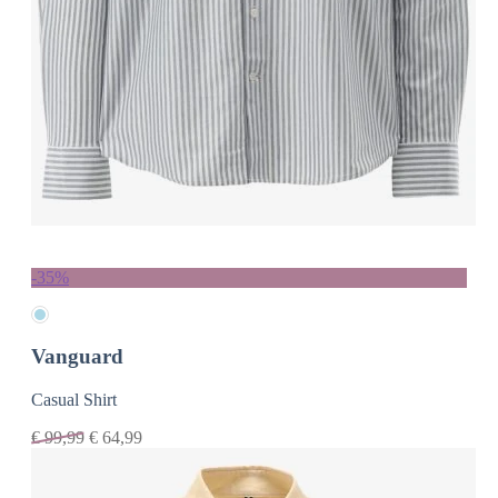
-35%
Vanguard
Casual Shirt
€
99,99
€
64,99