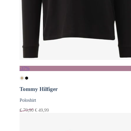
-37%
Tommy Hilfiger
Poloshirt
€
79,90
€
49,99