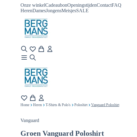
Onze winkel
Cadeaubon
Openingstijden
Contact
FAQ
Heren
Dames
Jongens
Meisjes
SALE
Home
Heren
T-Shirts & Polo's
Poloshirt
Vanguard Poloshirt
Vanguard
Groen
Vanguard Poloshirt