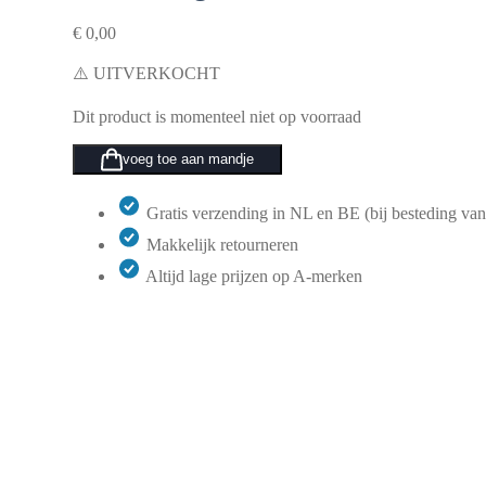
€
0,00
⚠️ UITVERKOCHT
Dit product is momenteel niet op voorraad
voeg toe aan mandje
Gratis verzending in NL en BE (bij besteding van
Makkelijk retourneren
Altijd lage prijzen op A-merken