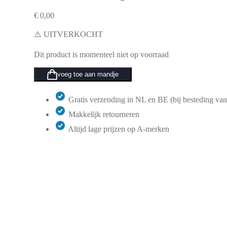
€
0,00
⚠️ UITVERKOCHT
Dit product is momenteel niet op voorraad
voeg toe aan mandje
Gratis verzending in NL en BE (bij besteding van
Makkelijk retourneren
Altijd lage prijzen op A-merken