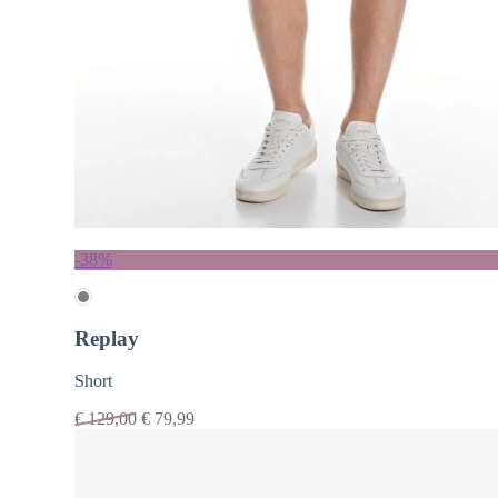
-38%
Replay
Short
€
129,00
€
79,99