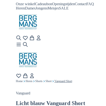
Onze winkel
Cadeaubon
Openingstijden
Contact
FAQ
Heren
Dames
Jongens
Meisjes
SALE
Home
Heren
Shorts
Short
Vanguard Short
Vanguard
Licht blauw
Vanguard Short