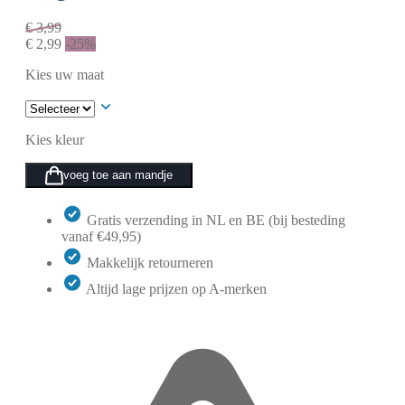
€
3,99
€
2,99
-25%
Kies uw maat
Kies kleur
voeg toe aan mandje
Gratis verzending in NL en BE (bij besteding
vanaf €49,95)
Makkelijk retourneren
Altijd lage prijzen op A-merken