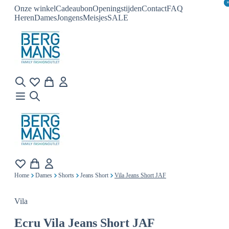
Onze winkel
Cadeaubon
Openingstijden
Contact
FAQ
Heren
Dames
Jongens
Meisjes
SALE
Home
Dames
Shorts
Jeans Short
Vila Jeans Short JAF
Vila
Ecru
Vila Jeans Short JAF