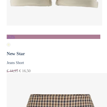
-63%
New Star
Jeans Short
€
44,95
€
16,50