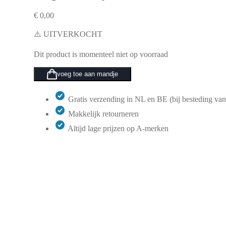
€
0,00
⚠️ UITVERKOCHT
Dit product is momenteel niet op voorraad
voeg toe aan mandje
Gratis verzending in NL en BE (bij besteding van
Makkelijk retourneren
Altijd lage prijzen op A-merken