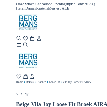
Onze winkel
Cadeaubon
Openingstijden
Contact
FAQ
Heren
Dames
Jongens
Meisjes
SALE
Home
Dames
Broeken
Loose Fit
Vila Joy Loose Fit AIRA
Vila Joy
Beige
Vila Joy Loose Fit Broek AIR