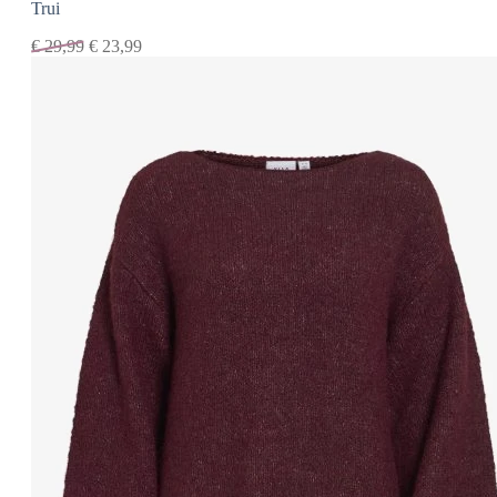
Trui
€
29,99
€
23,99