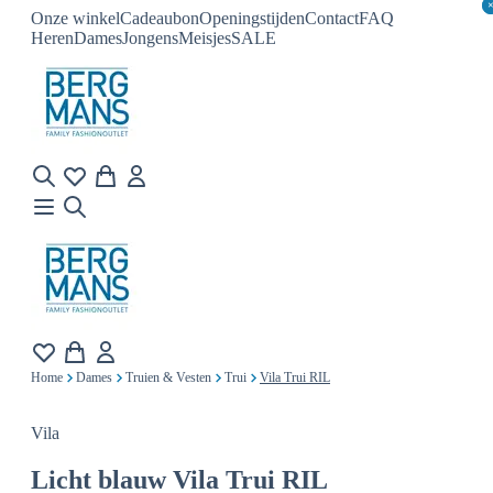
Onze winkel
Cadeaubon
Openingstijden
Contact
FAQ
Heren
Dames
Jongens
Meisjes
SALE
Home
Dames
Truien & Vesten
Trui
Vila Trui RIL
Vila
Licht blauw
Vila Trui RIL