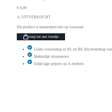
€
0,00
⚠️ UITVERKOCHT
Dit product is momenteel niet op voorraad
voeg toe aan mandje
Gratis verzending in NL en BE (bij besteding van
Makkelijk retourneren
Altijd lage prijzen op A-merken