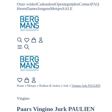
Onze winkel
Cadeaubon
Openingstijden
Contact
FAQ
Heren
Dames
Jongens
Meisjes
SALE
Home
Meisjes
Rokken & Jurken
Jurk
Vingino Jurk PAULIEN
Vingino
Paars
Vingino Jurk PAULIEN