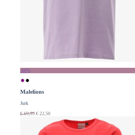
-68%
Malelions
Jurk
€
69,99
€
22,50