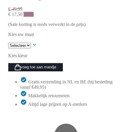
€
49,99
€
17,50
-65%
(Sale korting is reeds verwerkt in de prijs)
Kies uw maat
Kies kleur
voeg toe aan mandje
Gratis verzending in NL en BE (bij besteding
vanaf €49,95)
Makkelijk retourneren
Altijd lage prijzen op A-merken