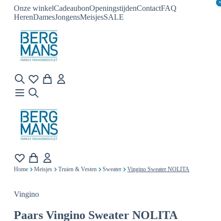
Onze winkel
Cadeaubon
Openingstijden
Contact
FAQ
Heren
Dames
Jongens
Meisjes
SALE
Home
Meisjes
Truien & Vesten
Sweater
Vingino Sweater NOLITA
Vingino
Paars
Vingino Sweater NOLITA