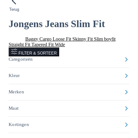
Terug
Jongens Jeans Slim Fit
Slim Fit
Baggy
Cargo
Loose Fit
Skinny Fit
Slim boyfit
Straight Fit
Tapered Fit
Wide
FILTER & SORTEER
Categorieën
Kleur
Merken
Maat
Kortingen