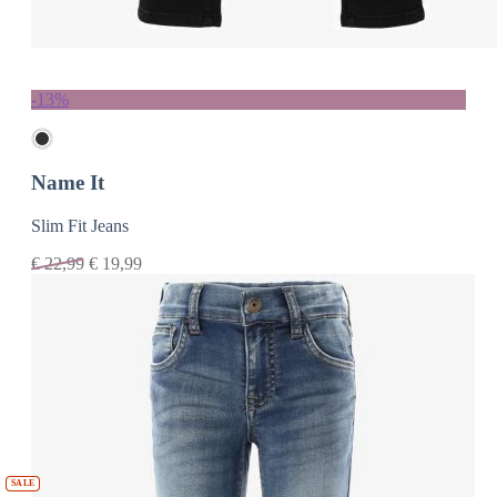
-13%
Name It
Slim Fit Jeans
€
22,99
€
19,99
SALE
SALE