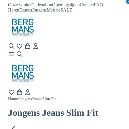
Onze winkel
Cadeaubon
Openingstijden
Contact
FAQ
Heren
Dames
Jongens
Meisjes
SALE
Home
/
Jongens
/
Jeans
/
Slim Fit
Jongens Jeans Slim Fit