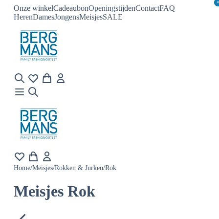
Onze winkel
Cadeaubon
Openingstijden
Contact
FAQ
Heren
Dames
Jongens
Meisjes
SALE
Home
/
Meisjes
/
Rokken & Jurken
/
Rok
Meisjes Rok