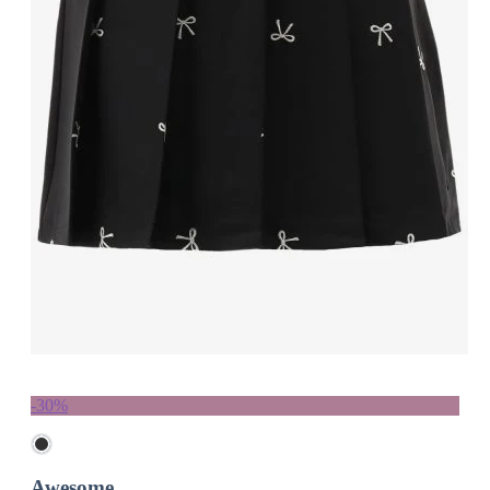
-30%
Awesome