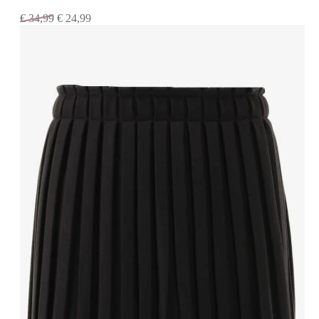
€
34,99
€
24,99