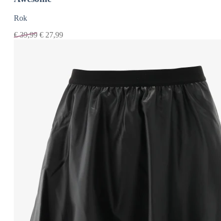
Rok
€
39,99
€
27,99