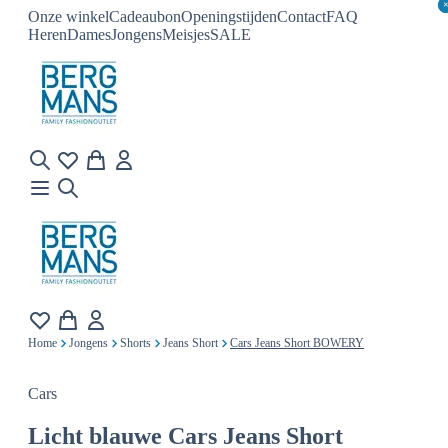
Onze winkel
Cadeaubon
Openingstijden
Contact
FAQ
Heren
Dames
Jongens
Meisjes
SALE
Home
Jongens
Shorts
Jeans Short
Cars Jeans Short BOWERY
Cars
Licht blauwe
Cars Jeans Short