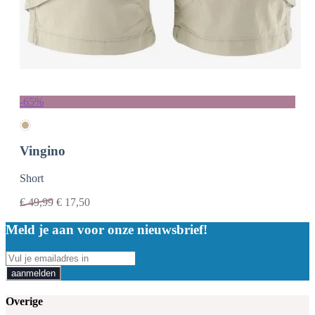
-65%
Vingino
Short
€
49,99
€
17,50
Meld je aan voor onze nieuwsbrief!
aanmelden
Overige