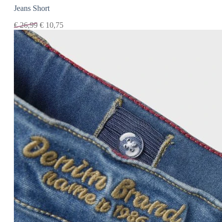
Jeans Short
€
26,99
€
10,75