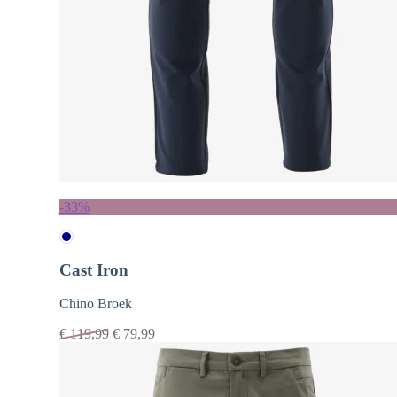
-33%
Cast Iron
Chino Broek
€
119,99
€
79,99