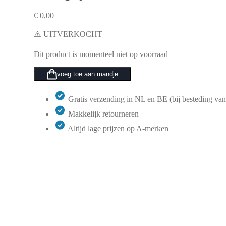
€
0,00
⚠️ UITVERKOCHT
Dit product is momenteel niet op voorraad
voeg toe aan mandje
Gratis verzending in NL en BE (bij besteding van
Makkelijk retourneren
Altijd lage prijzen op A-merken