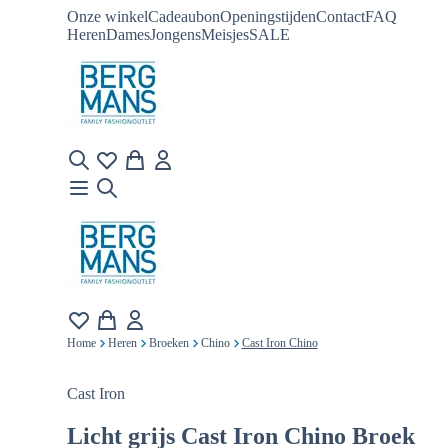
Onze winkel
Cadeaubon
Openingstijden
Contact
FAQ
Heren
Dames
Jongens
Meisjes
SALE
Home
Heren
Broeken
Chino
Cast Iron Chino
Cast Iron
Licht grijs
Cast Iron Chino Broek