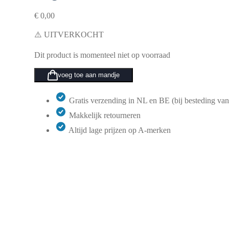
€
0,00
⚠️ UITVERKOCHT
Dit product is momenteel niet op voorraad
voeg toe aan mandje
Gratis verzending in NL en BE (bij besteding van
Makkelijk retourneren
Altijd lage prijzen op A-merken