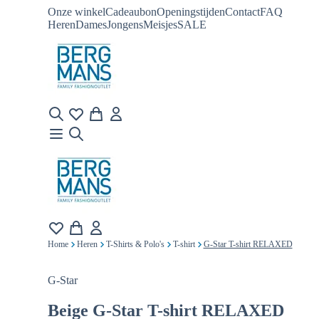
Onze winkel
Cadeaubon
Openingstijden
Contact
FAQ
Heren
Dames
Jongens
Meisjes
SALE
Home
Heren
T-Shirts & Polo's
T-shirt
G-Star T-shirt RELAXED
G-Star
Beige
G-Star T-shirt RELAXED