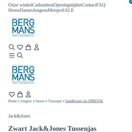
Onze winkel
Cadeaubon
Openingstijden
Contact
FAQ
Heren
Dames
Jongens
Meisjes
SALE
Home
Jongens
Jassen
Tussenjas
Jack&Jones Jas EBROOK
Jack&Jones
Zwart
Jack&Jones Tussenjas