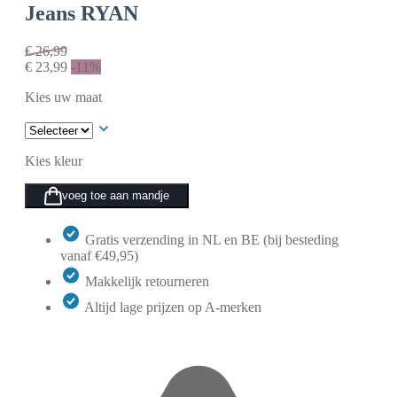
Jeans RYAN
€
26,99
€
23,99
-11%
Kies uw maat
Kies kleur
voeg toe aan mandje
Gratis verzending in NL en BE (bij besteding
vanaf €49,95)
Makkelijk retourneren
Altijd lage prijzen op A-merken