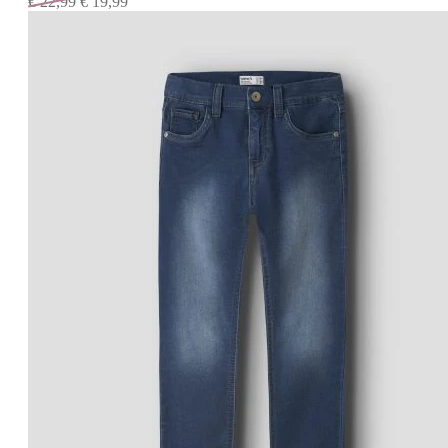
€
22,99
€
19,99