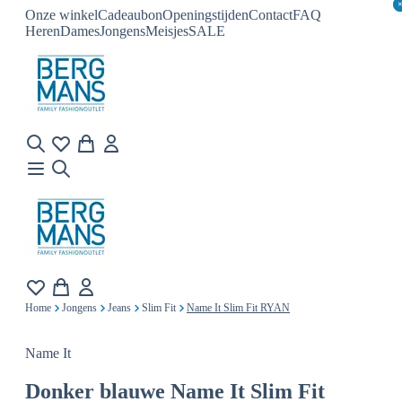
Onze winkel
Cadeaubon
Openingstijden
Contact
FAQ
Heren
Dames
Jongens
Meisjes
SALE
Home
Jongens
Jeans
Slim Fit
Name It Slim Fit RYAN
Name It
Donker blauwe
Name It Slim Fit