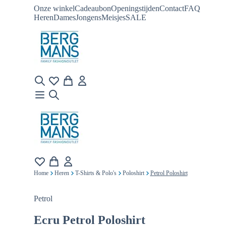
Onze winkel
Cadeaubon
Openingstijden
Contact
FAQ
Heren
Dames
Jongens
Meisjes
SALE
Home
Heren
T-Shirts & Polo's
Poloshirt
Petrol Poloshirt
Petrol
Ecru
Petrol Poloshirt