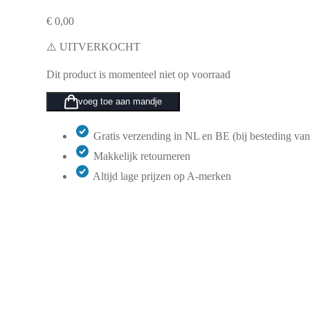
€
0,00
⚠️ UITVERKOCHT
Dit product is momenteel niet op voorraad
voeg toe aan mandje
Gratis verzending in NL en BE (bij besteding van
Makkelijk retourneren
Altijd lage prijzen op A-merken