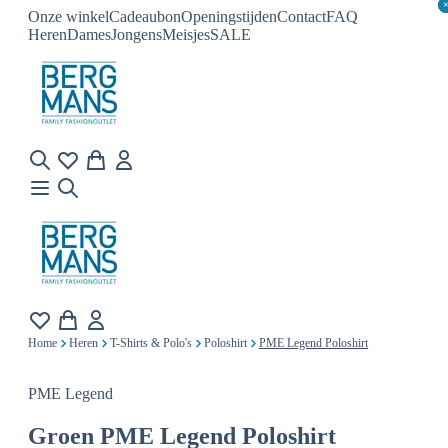
Onze winkel
Cadeaubon
Openingstijden
Contact
FAQ
Heren
Dames
Jongens
Meisjes
SALE
Home
Heren
T-Shirts & Polo's
Poloshirt
PME Legend Poloshirt
PME Legend
Groen
PME Legend Poloshirt