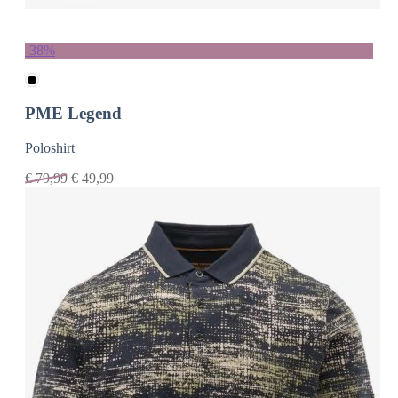
-38%
PME Legend
Poloshirt
€
79,99
€
49,99