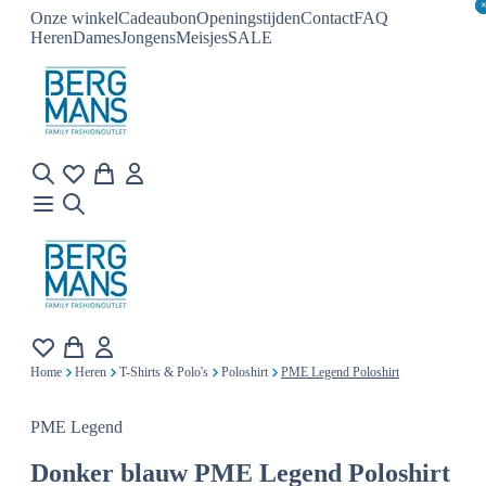
Onze winkel
Cadeaubon
Openingstijden
Contact
FAQ
Heren
Dames
Jongens
Meisjes
SALE
Home
Heren
T-Shirts & Polo's
Poloshirt
PME Legend Poloshirt
PME Legend
Donker blauw
PME Legend Poloshirt