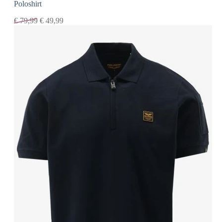
Poloshirt
€
79,99
€
49,99