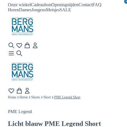
Onze winkel
Cadeaubon
Openingstijden
Contact
FAQ
Heren
Dames
Jongens
Meisjes
SALE
Home
Heren
Shorts
Short
PME Legend Short
PME Legend
Licht blauw
PME Legend Short