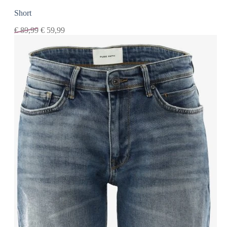
Short
€
89,99
€
59,99