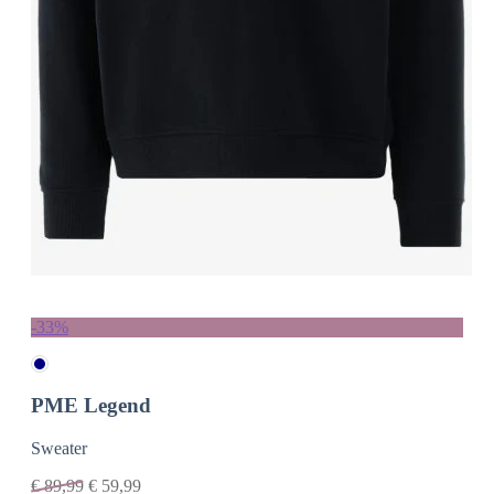
-33%
PME Legend
Sweater
€
89,99
€
59,99