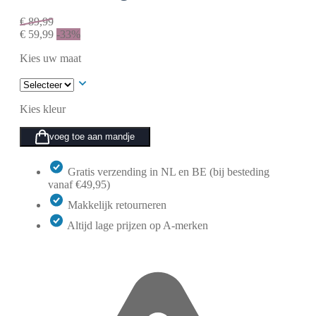
€
89,99
€
59,99
-33%
Kies uw maat
Kies kleur
voeg toe aan mandje
Gratis verzending in NL en BE (bij besteding
vanaf €49,95)
Makkelijk retourneren
Altijd lage prijzen op A-merken