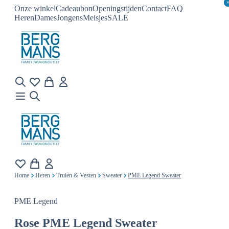
Onze winkel
Cadeaubon
Openingstijden
Contact
FAQ
Heren
Dames
Jongens
Meisjes
SALE
Home
Heren
Truien & Vesten
Sweater
PME Legend Sweater
PME Legend
Rose
PME Legend Sweater