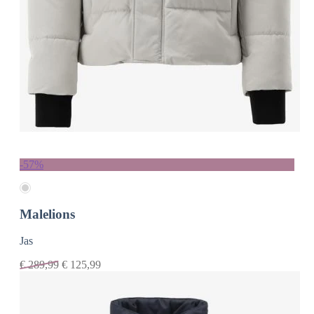
-57%
Malelions
Jas
€
289,99
€
125,99