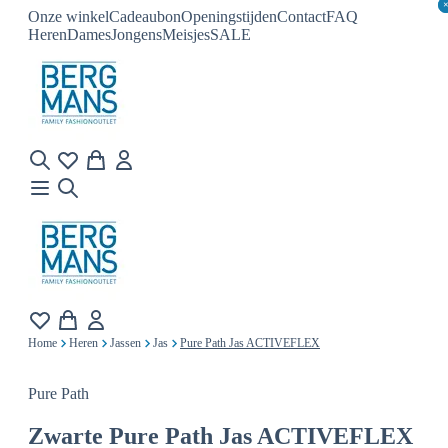
Onze winkel
Cadeaubon
Openingstijden
Contact
FAQ
Heren
Dames
Jongens
Meisjes
SALE
Home
Heren
Jassen
Jas
Pure Path Jas ACTIVEFLEX
Pure Path
Zwarte
Pure Path Jas ACTIVEFLEX