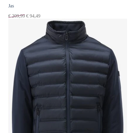
Jas
€
209,99
€
94,49