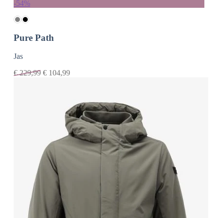
-54%
Pure Path
Jas
€
229,99
€
104,99