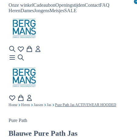
Onze winkel
Cadeaubon
Openingstijden
Contact
FAQ
Heren
Dames
Jongens
Meisjes
SALE
Home
Heren
Jassen
Jas
Pure Path Jas ACTIVEWEAR HOODED
Pure Path
Blauwe
Pure Path Jas