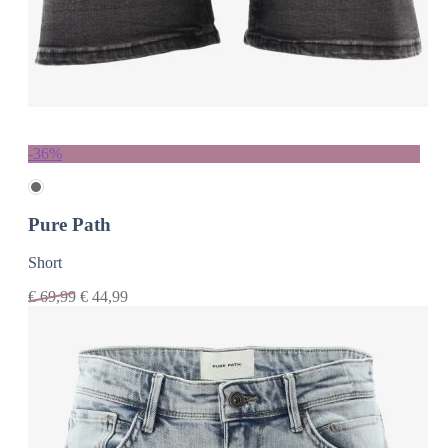
-36%
Pure Path
Short
€
69,99
€
44,99