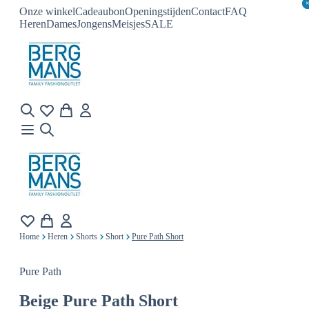
Onze winkel
Cadeaubon
Openingstijden
Contact
FAQ
Heren
Dames
Jongens
Meisjes
SALE
Home
Heren
Shorts
Short
Pure Path Short
Pure Path
Beige
Pure Path Short