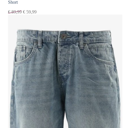
Short
€
89,99
€
59,99