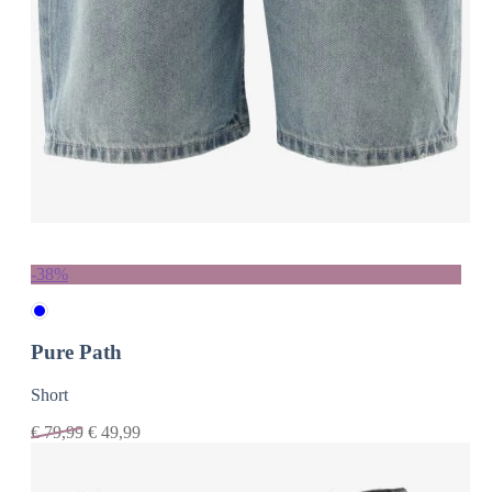
-38%
Pure Path
Short
€
79,99
€
49,99