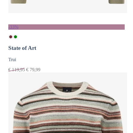
-33%
State of Art
Trui
€
119,95
€
79,99