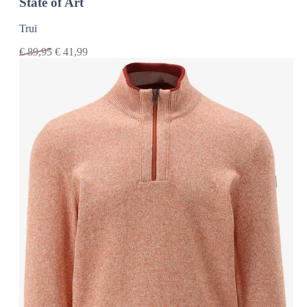
State of Art
Trui
€
89,95
€
41,99