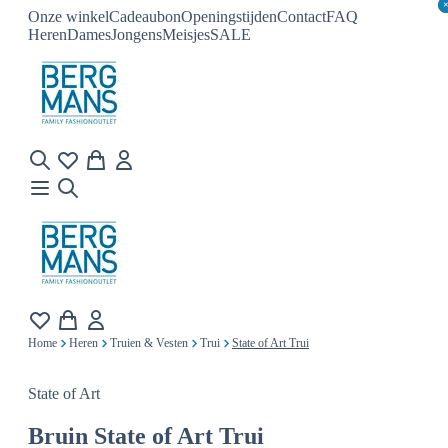
Onze winkel
Cadeaubon
Openingstijden
Contact
FAQ
Heren
Dames
Jongens
Meisjes
SALE
Home
Heren
Truien & Vesten
Trui
State of Art Trui
State of Art
Bruin
State of Art Trui