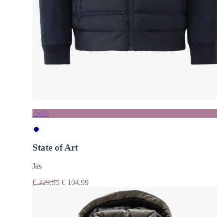
-54%
State of Art
Jas
€
229,95
€
104,99