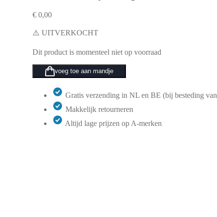
€
0,00
⚠️ UITVERKOCHT
Dit product is momenteel niet op voorraad
voeg toe aan mandje
Gratis verzending in NL en BE (bij besteding van
Makkelijk retourneren
Altijd lage prijzen op A-merken