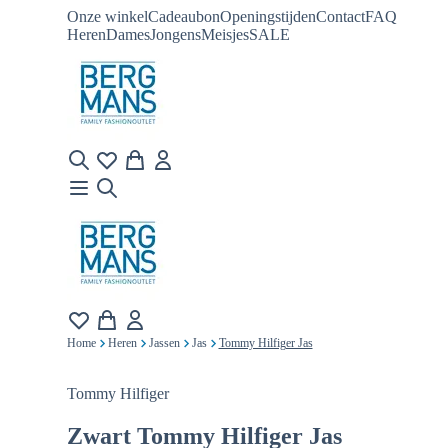
Onze winkel
Cadeaubon
Openingstijden
Contact
FAQ
Heren
Dames
Jongens
Meisjes
SALE
Home
Heren
Jassen
Jas
Tommy Hilfiger Jas
Tommy Hilfiger
Zwart
Tommy Hilfiger Jas