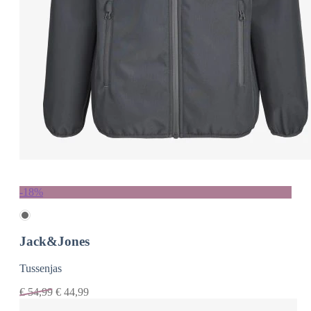
-18%
Jack&Jones
Tussenjas
€
54,99
€
44,99