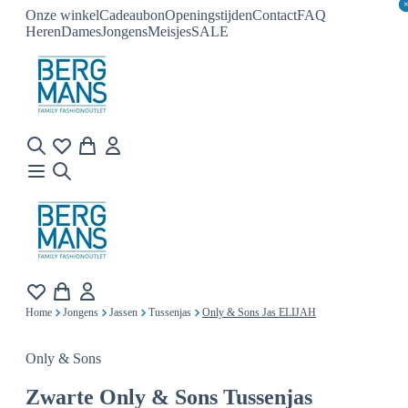
Onze winkel
Cadeaubon
Openingstijden
Contact
FAQ
Heren
Dames
Jongens
Meisjes
SALE
Home
Jongens
Jassen
Tussenjas
Only & Sons Jas ELIJAH
Only & Sons
Zwarte
Only & Sons Tussenjas